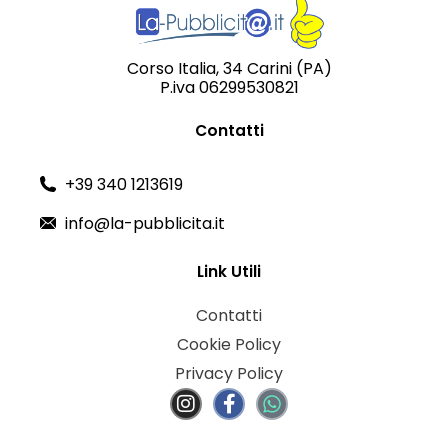
Corso Italia, 34 Carini (PA)
P.iva 06299530821
Contatti
+39 340 1213619
info@la-pubblicita.it
Link Utili
Contatti
Cookie Policy
Privacy Policy
I
F
n
a
s
c