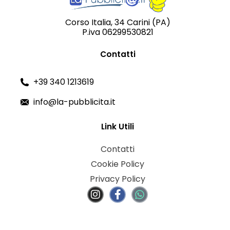
Corso Italia, 34 Carini (PA)
P.iva 06299530821
Contatti
+39 340 1213619
info@la-pubblicita.it
Link Utili
Contatti
Cookie Policy
Privacy Policy
I
F
n
a
s
c
t
e